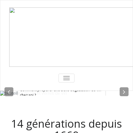
TOGGLE
NAVIGATION
Comment préparer une belle dégustation de vin
chez soi ?
14 générations depuis