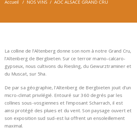
Accueil
/
NOS VINS
/
AOC ALSACE GRAND CRU
La colline de l’Altenberg donne son nom à notre Grand Cru,
l’Altenberg de Bergbieten. Sur ce terroir marno-calcaro-
gypseux, nous cultivons du Riesling, du Gewurztraminer et
du Muscat, sur 5ha.
De par sa géographie, l’Altenberg de Bergbieten jouit d’un
micro-climat privilégié. Entouré sur 360 degrés par les
collines sous-vosgiennes et l’imposant Scharrach, il est
ainsi protégé des pluies et du vent. Son paysage ouvert et
son exposition sud sud-est lui offrent un ensoleillement
maximal.