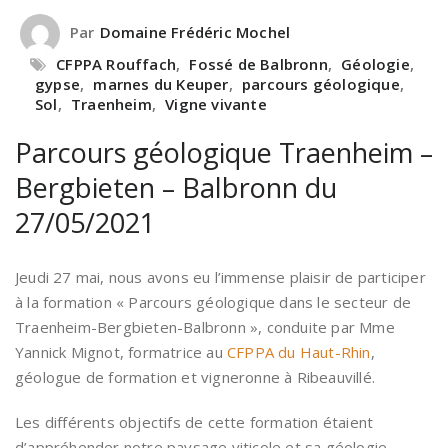
Par
Domaine Frédéric Mochel
CFPPA Rouffach
,
Fossé de Balbronn
,
Géologie
,
gypse
,
marnes du Keuper
,
parcours géologique
,
Sol
,
Traenheim
,
Vigne vivante
Parcours géologique Traenheim –
Bergbieten – Balbronn du
27/05/2021
Jeudi 27 mai, nous avons eu l’immense plaisir de participer
à la formation « Parcours géologique dans le secteur de
Traenheim-Bergbieten-Balbronn », conduite par Mme
Yannick Mignot, formatrice au
CFPPA du Haut-Rhin
,
géologue de formation et vigneronne à Ribeauvillé.
Les différents objectifs de cette formation étaient
d’appréhender notre paysage viticole et sa géologie,